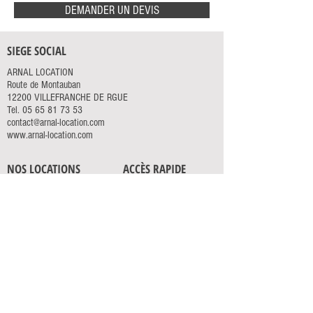
DEMANDER UN DEVIS
SIEGE SOCIAL
ARNAL LOCATION
Route de Montauban
12200 VILLEFRANCHE DE RGUE
Tel.
05 65 81 73 53
contact@arnal-location.com
www.arnal-location.com
NOS LOCATIONS
ACCÈS RAPIDE
ÉLÉVATION
ACCUEIL
TERRASSEMENT
SERVICES
MANUTENTION
ACTUALITÉS
TRANSPORTS
CONTACT
ESPACES VERTS
OUTILLAGE
NEWSLETTER