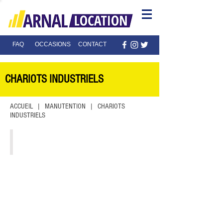
FAQ
OCCASIONS
CONTACT
CHARIOTS
INDUSTRIELS
ACCUEIL
|
MANUTENTION
| CH
ARIOTS
INDUSTRIELS
STILL RX70-25 T
2,5
T
/
Gaz