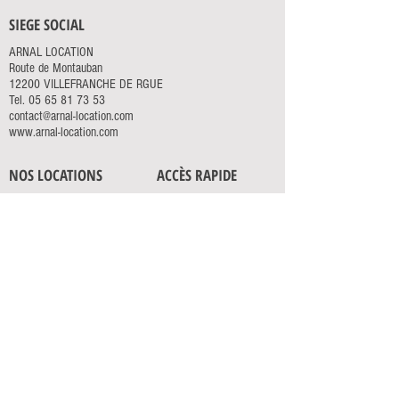
SIEGE SOCIAL
ARNAL LOCATION
Route de Montauban
12200 VILLEFRANCHE DE RGUE
Tel.
05 65 81 73 53
contact@arnal-location.com
www.arnal-location.com
NOS LOCATIONS
ACCÈS RAPIDE
ÉLÉVATION
ACCUEIL
TERRASSEMENT
SERVICES
MANUTENTION
ACTUALITÉS
TRANSPORTS
CONTACT
ESPACES VERTS
OUTILLAGE
NEWSLETTER
Inscrivez-vous à la newsletter Arnal