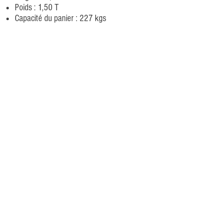
Poids : 1,50 T
Capacité du panier : 227 kgs
TRAVAUX EN INDUSTRIES
SECOND OEUVRE
TRAVAUX
ÉLECTRIQUES
PLACO
DEMANDER UN DEVIS
TÉLÉCHARGER LA FICHE TECHNIQUE