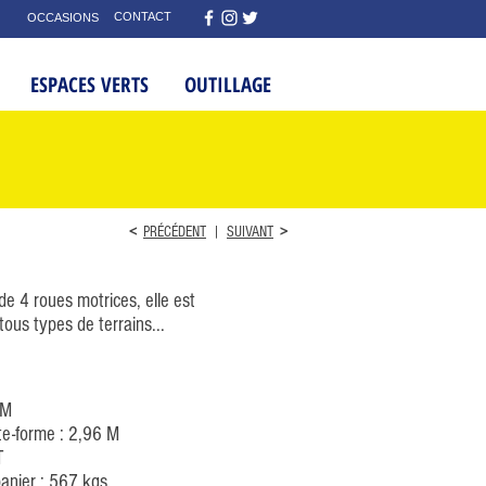
CONTACT
OCCASIONS
ESPACES VERTS
OUTILLAGE
<
PRÉCÉDENT
|
SUIVANT
>
e 4 roues motrices, elle est
tous types de terrains...
 M
te-forme : 2,96 M
T
anier : 567 kgs