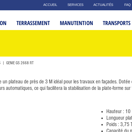
ACCUEIL
SERVICES
ACTUALITÉS
FAQ
ION
TERRASSEMENT
MANUTENTION
TRANSPORTS
S
| GENIE GS 2668 RT
un plateau de près de 3 M idéal pour les travaux en façades. Dotée d
s automatiques, ce qui facilitera la stabilisation de la plate-forme sur 
Hauteur : 10
Longueur pla
Poids : 3,75 
Capacité du p