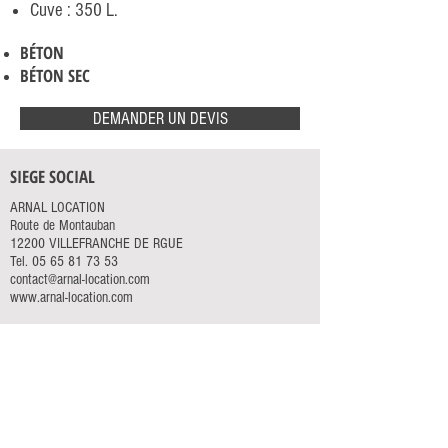
Cuve : 350 L.
BÉTON
BÉTON SEC
DEMANDER UN DEVIS
SIEGE SOCIAL
ARNAL LOCATION
Route de Montauban
12200 VILLEFRANCHE DE RGUE
Tel.
05 65 81 73 53
contact@arnal-location.com
www.arnal-location.com
NOS LOCATIONS
ACCÈS RAPIDE
ÉLÉVATION
ACCUEIL
TERRASSEMENT
SERVICES
MANUTENTION
ACTUALITÉS